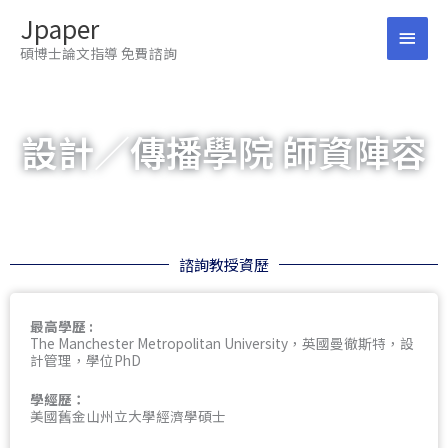
跳
Jpaper
至
主
主
碩博士論文指導 免費諮詢
要
要
內
容
選
設計／傳播學院 師資陣容
單
諮詢教授資歷
最高學歷 :
The Manchester Metropolitan University，英國曼徹斯特，設
計管理，學位PhD
學經歷：
美國舊金山州立大學經濟學碩士