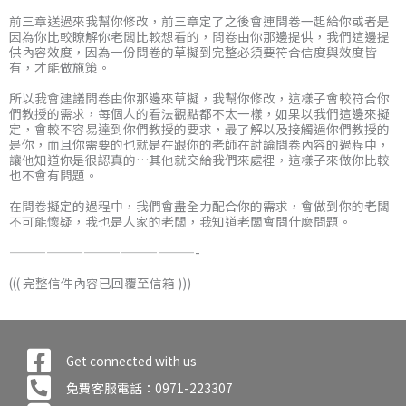
前三章送過來我幫你修改，前三章定了之後會連問卷一起給你或者是
因為你比較瞭解你老闆比較想看的，問卷由你那邊提供，我們這邊提
供內容效度，因為一份問卷的草擬到完整必須要符合信度與效度皆
有，才能做施策。
所以我會建議問卷由你那邊來草擬，我幫你修改，這樣子會較符合你
們教授的需求，每個人的看法觀點都不太一樣，如果以我們這邊來擬
定，會較不容易達到你們教授的要求，最了解以及接觸過你們教授的
是你，而且你需要的也就是在跟你的老師在討論問卷內容的過程中，
讓他知道你是很認真的…其他就交給我們來處裡，這樣子來做你比較
也不會有問題。
在問卷擬定的過程中，我們會盡全力配合你的需求，會做到你的老闆
不可能懷疑，我也是人家的老闆，我知道老闆會問什麼問題。
———————————————-
((( 完整信件內容已回覆至信箱 )))
Get connected with us
免費客服電話：0971-223307