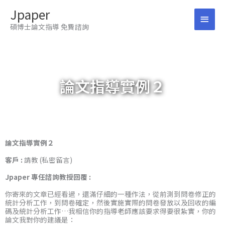
跳
Jpaper
至
主
主
碩博士論文指導 免費諮詢
要
要
內
容
選
單
論文指導實例２
論文指導實例２
客戶 :
請教 (私密留言)
Jpaper 專任諮詢教授回覆 :
你寄來的文章已經看過，還滿仔細的一種作法，從前測到問卷修正的
統計分析工作，到問卷確定，然後實施實際的問卷發放以及回收的編
碼及統計分析工作…我相信你的指導老師應該要求得要很紮實，你的
論文我對你的建議是：