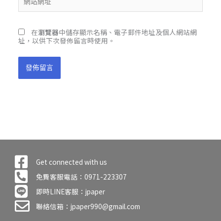
址
站
*
網
址
在
瀏覽器
中儲存顯示名稱、電子郵件地址及個人網站網
址，以供下次發佈留言時使用。
Get connected with us
免費客服電話：0971-223307
即時LINE客服：jpaper
聯絡信箱：jpaper990@gmail.com