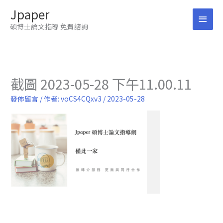
跳
Jpaper
至
主
主
碩博士論文指導 免費諮詢
要
要
內
容
選
單
截圖 2023-05-28 下午11.00.11
發佈留言
/ 作者:
voCS4CQxv3
/
2023-05-28