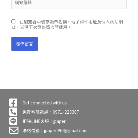
址
站
*
網
址
在
瀏覽器
中儲存顯示名稱、電子郵件地址及個人網站網
址，以供下次發佈留言時使用。
Get connected with us
免費客服電話：0971-223307
即時LINE客服：jpaper
聯絡信箱：jpaper990@gmail.com