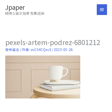
跳
Jpaper
至
主
主
碩博士論文指導 免費諮詢
要
要
內
容
選
單
pexels-artem-podrez-6801212
發佈留言
/ 作者:
voCS4CQxv3
/
2023-05-26